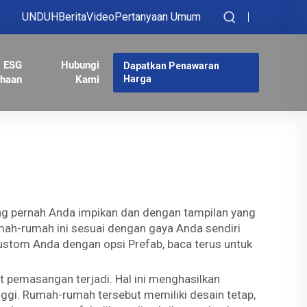
UNDUH
Berita
Video
Pertanyaan Umum
ESG
Hubungi
Dapatkan Penawaran
haan
Kami
Harga
ng pernah Anda impikan dan dengan tampilan yang
mah-rumah ini sesuai dengan gaya Anda sendiri
stom Anda dengan opsi Prefab, baca terus untuk
t pemasangan terjadi. Hal ini menghasilkan
inggi. Rumah-rumah tersebut memiliki desain tetap,