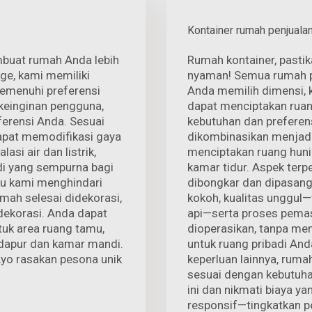
Kontainer rumah penjualan
mbuat rumah Anda lebih
Rumah kontainer, pasti
ge, kami memiliki
nyaman! Semua rumah pre
emenuhi preferensi
Anda memilih dimensi, k
keinginan pengguna,
dapat menciptakan ruan
ferensi Anda. Sesuai
kebutuhan dan preferen
dapat memodifikasi gaya
dikombinasikan menjadi
asi air dan listrik,
menciptakan ruang hunia
di yang sempurna bagi
kamar tidur. Aspek ter
ntu kami menghindari
dibongkar dan dipasang 
mah selesai didekorasi,
kokoh, kualitas unggul—
dekorasi. Anda dapat
api—serta proses pema
ntuk area ruang tamu,
dioperasikan, tanpa mem
 dapur dan kamar mandi.
untuk ruang pribadi And
 Ayo rasakan pesona unik
keperluan lainnya, ruma
sesuai dengan kebutuha
ini dan nikmati biaya ya
responsif—tingkatkan 